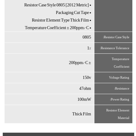
• Resistor Case Style 0805 [2012 Metric]
• Packaging Cut Tape
• Resistor Element Type Thick Film
• Temperature Coefficient ± 200ppm/°C
0805
Resistor Case Style:
1%
Resistance Tolerance:
Temperature
± 200ppm/°C
Coefficient
150v
Voltage Rating
47ohm
Resistance:
100mW
Power Rating:
Resistor Element
Thick Film
Material