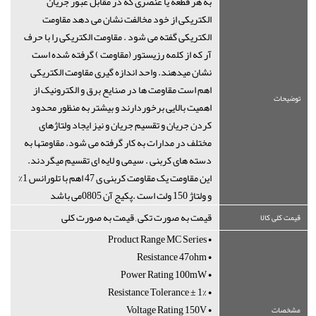
به هر قطعه یا عنصری که در مقابل عبور جریان
الکتریکی از خود مخالفت نشان می دهد مقاومت
الکتریکی گفته می شود . مقاومت الکتریکی را با حرف
آر که از کلمه رزیستور (مقاومت ) گرفته شده است
نشان میدهند. واحد اندازه گیری مقاومت الکتریکی
اهم است مقاومت ها در صنایع برق و الکترونیک از
توضیحات
اهمیت بالایی برخوردارند و بیشتر به منظور محدود
کردن جریان و تقسیم جریان و نیز ایجاد ولتاژهای
مختلف در مدارات به کار گرفته می شود. مقاومتها به
دسته های کربنی . سیمی و لایه ای تقسیم میگردند.
این مقاومت یک مقاومت کربنی ی 47 اهم با تلورانس 1%
و ولتاژ 150 ولت است .پکیج آن 0805می باشد
قیمت به صورت تکی , قیمت به صورت کلی
قیمت کلی کالا
• Product Range MC Series
• Resistance 47ohm
• Power Rating 100mW
• Resistance Tolerance ± 1%
• Voltage Rating 150V
مشخصات