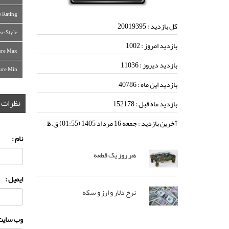
e Rating
کل بازدید :
20019395
se Style
بازدید امروز :
1002
ure Max
بازدید دیروز :
11036
ure Min
بازدید این ماه :
40786
نظرات
بازدید ماه قبل :
152178
آخرین بازدید :
جمعه 16 مرداد 1405 (01:55) ق.ظ
نام :
هر روز یک قطعه
ایمیل :
نرخ دلار و ارز و سکه
وب سایت 