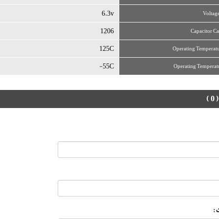
6.3v
Voltag
1206
Capacitor Ca
125C
Operating Temperat
55C-
Operating Temperat
( 0 )
: