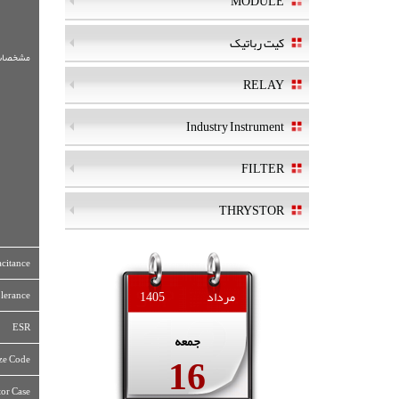
MODULE
کیت رباتیک
مشخصات
RELAY
Industry Instrument
FILTER
THRYSTOR
citance
مرداد
1405
olerance
ESR
جمعه
16
ze Code
tor Case