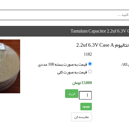
Tantalum Capacitor 2.2uf 6.3V 
2.2uf 6.3V Case 
1182
الا :
قیمت به صورت بسته 100 عددی
قیمت به صورت کلی
15,000
تومان
خرید
موجود
مقایسه کن