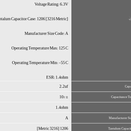
Voltage Rating: 6.3V
ntalum Capacitor Case: 1206 [3216 Metric]
Manufacturer Size Code: A
Operating Temperature Max: 125°C
Operating Temperature Min: -55°C
ESR: 1.4ohm
2.2uf
Capa
± 10%
Capacitance T
1.4ohm
A
Manufacturer Si
1206 [3216 Metric]
Tantalum Capaci