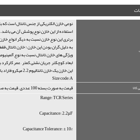
ت
نوعی خازن الکتریکی از جنس تانتال است که با
استفاده از این خازن نوع پوشش آن می باشد.
برتری این نوع خازن نسبت به دیگر انواع خازن
به دلیل گران بودن این خازن ؛ خازن تانتال فق
ویژگی های خازن تانتال نسبت به نوع آلمینیومی
ابعاد کوچکتر –جریان نشتی کمتر – عمر کارکرد 
این خازن یک خازن تانتالیوم 2.2 میکرو فاراد با ولتاژ 6.3 ولت و تلورانس 10 % می باشد.
Size code:A
قیمت به صورت بسته 100 عددی , قیمت به صورت کلی
 کالا
Range: TCR Series
Capacitance: 2.2µF
Capacitance Tolerance: ± 10%