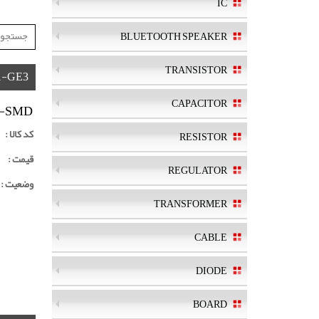
IC
BLUETOOTH SPEAKER
TRANSISTOR
1-GE3
CAPACITOR
8-SMD
کد کالا :
RESISTOR
قیمت :
REGULATOR
وضعیت :
TRANSFORMER
CABLE
DIODE
BOARD