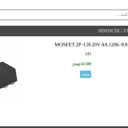
SI5935CDC-T
MOSFET 2P-CH 20V 4A 1206-8 
243
42,500
تومان
بزودی