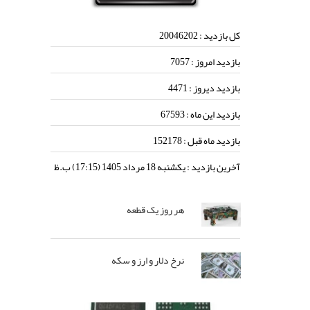
کل بازدید :
20046202
بازدید امروز :
7057
بازدید دیروز :
4471
بازدید این ماه :
67593
بازدید ماه قبل :
152178
آخرین بازدید :
يكشنبه 18 مرداد 1405 (17:15) ب.ظ
هر روز یک قطعه
نرخ دلار و ارز و سکه