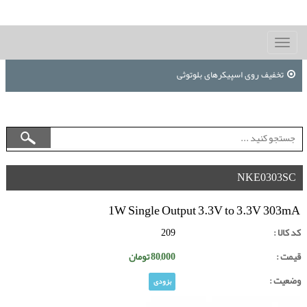
Toggle
navigation
تخفیف روی اسپیکرهای بلوتوثی
NKE0303SC
1W Single Output 3.3V to 3.3V 303mA
کد کالا :
209
قیمت :
80,000
تومان
وضعیت :
بزودی