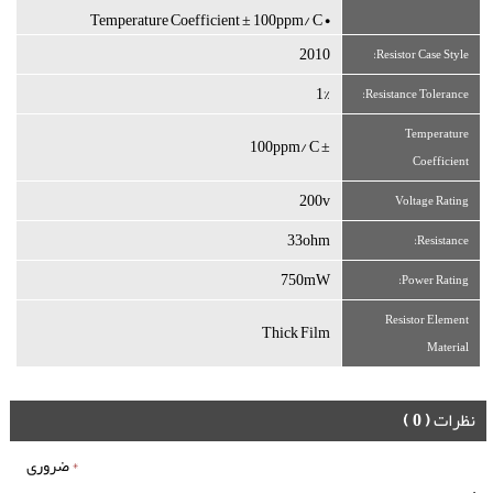
• Temperature Coefficient ± 100ppm/°C
2010
Resistor Case Style:
1%
Resistance Tolerance:
Temperature
± 100ppm/°C
Coefficient
200v
Voltage Rating
33ohm
Resistance:
750mW
Power Rating:
Resistor Element
Thick Film
Material
نظرات
( 0 )
*
ضروری