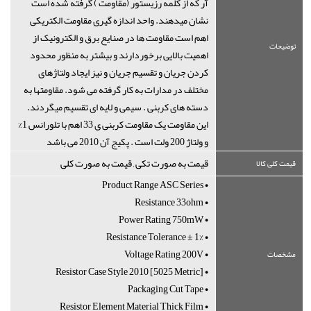
آر که از کلمه رزیستور (مقاومت ) گرفته شده است
نشان میدهند. واحد اندازه گیری مقاومت الکتریکی
اهم است مقاومت ها در صنایع برق و الکترونیک از
توضیحات
اهمیت بالایی برخوردارند و بیشتر به منظور محدود
کردن جریان و تقسیم جریان و نیز ایجاد ولتاژهای
مختلف در مدارات به کار گرفته می شود. مقاومتها به
دسته های کربنی . سیمی و لایه ای تقسیم میگردند.
این مقاومت یک مقاومت کربنی ی 33 اهم با تلورانس 1%
و ولتاژ 200 ولت است . پکیج آن 2010 می باشد
قیمت به صورت تکی , قیمت به صورت کلی
قیمت کلی کالا
• Product Range ASC Series
• Resistance 33ohm
• Power Rating 750mW
• Resistance Tolerance ± 1%
• Voltage Rating 200V
مشخصات
• Resistor Case Style 2010 [5025 Metric]
• Packaging Cut Tape
• Resistor Element Material Thick Film